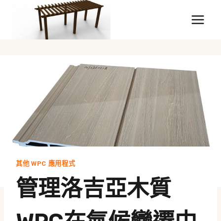
跳
至
內
容
其他 WPC 應用程式
管理洛吉亞木質