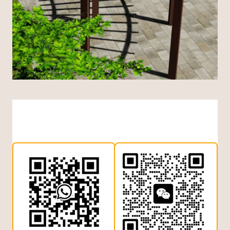
Indonesian
Dutch
Turkish
Japanese
Chinese (China)
Arabic