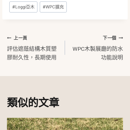
標
#
Loggi亞木
#
WPC擴充
籤:
文
上一頁
下一個
評估遮蔭結構木質塑
WPC木製展廳的防水
章
膠耐久性，長期使用
功能說明
導
覽
類似的文章