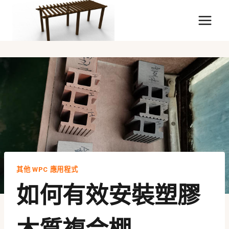
跳
至
內
容
其他 WPC 應用程式
如何有效安裝塑膠