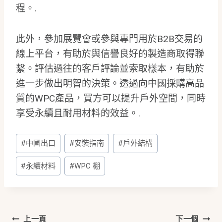
程。.
此外，參加展覽會或參與專門用於B2B交易的
線上平台，有助於與信譽良好的製造商取得聯
繫。評估過往的客戶評論並索取樣本，有助於
進一步做出明智的決策。透過向中國採購高品
質的WPC產品，買方可以提升戶外空間，同時
享受永續且耐用材料的效益。.
貼
#
中國出口
#
安裝指南
#
戶外結構
文
標
#
永續材料
#
WPC 棚
籤:
上一頁
下一個