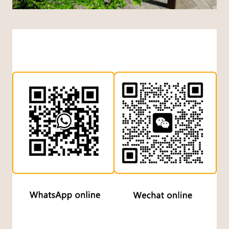
Indonesian
Dutch
Turkish
Japanese
Chinese (China)
Arabic
Russian
Italian
German
Portuguese