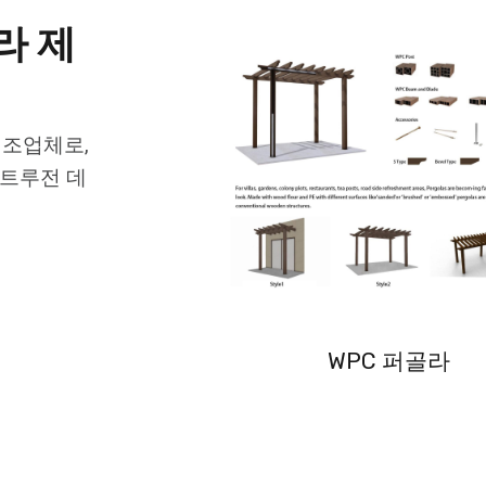
라 제
제조업체로,
스트루전 데
WPC 퍼골라