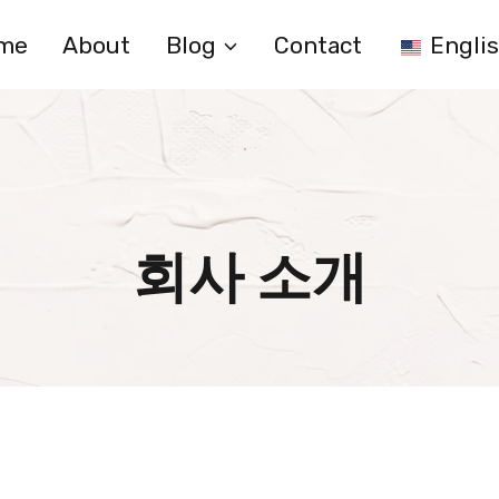
me
About
Blog
Contact
Engli
회사 소개