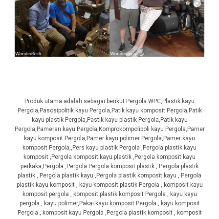
Produk utama adalah sebagai berikut:Pergola WPC,Plastik kayu
Pergola,Pasosipolitik kayu Pergola,Patik kayu komposit Pergola,Patik
kayu plastik Pergola,Pastik kayu plastik Pergola,Patik kayu
Pergola,Pameran kayu Pergola,Komprokompolipoli kayu Pergola,Pamer
kayu komposit Pergola,Pamer kayu polimer Pergola,Pamer kayu
komposit Pergola,,Pers kayu plastik Pergola ,Pergola plastik kayu
komposit ,Pergola komposit kayu plastik ,Pergola komposit kayu
perkaka,Pergola ,Pergola Pergola komposit plastik , Pergola plastik
plastik , Pergola plastik kayu ,Pergola plastik komposit kayu , Pergola
plastik kayu komposit , kayu komposit plastik Pergola , komposit kayu
komposit pergola , komposit plastik komposit Pergola , kayu kayu
pergola , kayu polimer,Pakai kayu komposit Pergola , kayu komposit
Pergola , komposit kayu Pergola ,Pergola plastik komposit , komposit