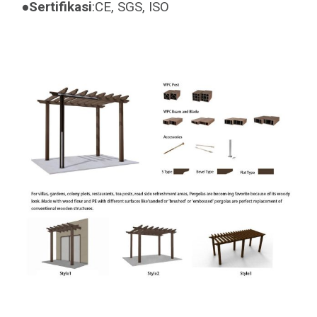
●Sertifikasi
:CE, SGS, ISO