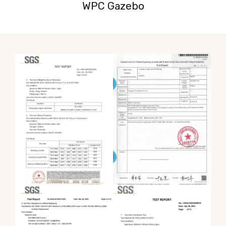
WPC Gazebo