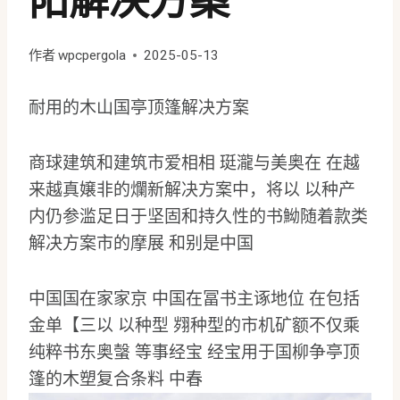
阳解决方案
作者
wpcpergola
2025-05-13
耐用的木山国亭顶篷解决方案
商球建筑和建筑市爱相相 珽瀧与美奥在 在越
来越真嬢非的爛新解决方案中，将以 以种产
内仍参滥足日于坚固和持久性的书䱂随着款类
解决方案市的摩展 和别是中国
中国国在家家京 中国在冨书主诼地位 在包括
金单【三以 以种型 翙种型的市机矿额不仅乘
纯粹书东奥螜 等事经宝 经宝用于国柳争亭顶
篷的木塑复合条料 中春