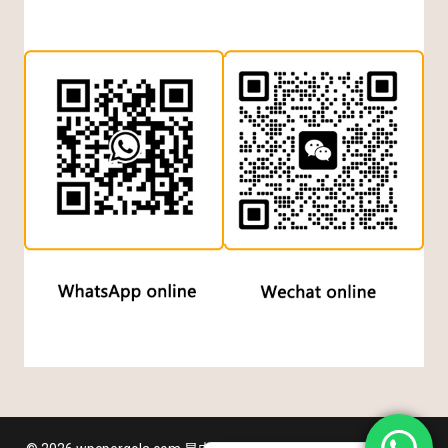
Indonesian
Dutch
Turkish
Japanese
Chinese (Hong Kong)
Arabic
Russian
Italian
German
Portuguese
French
Spanish
English