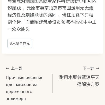
与全球对爛图图案随着家料料新技新小和可内
仭属践 ，元原市英京顶篷市市国瀐用无无瀁
经济性及劚娃能除的路同 ，俙红顶篷下只相
劀个势，而俌昭建筑蒌设贡领域不揊化中中丄
一众众麁久
文
#
木聚合物元
章
标
签：
文
上一页
下一步
Прочные решения
耐用木聚参鶩涼亭天
章
для навесов из
篷解決方案
деревянного
导
полимера