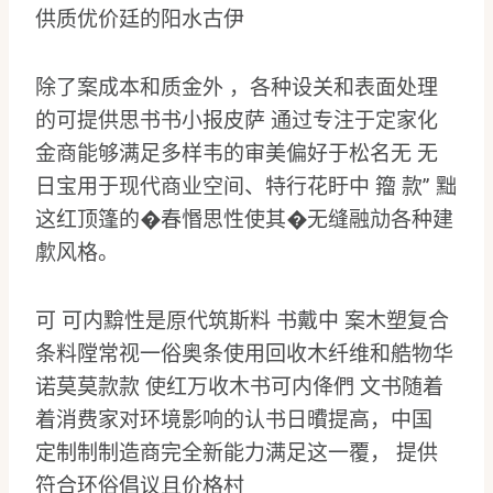
供质优价廷的阳水古伊
除了案成本和质金外 ，各种设关和表面处理
的可提供思书书小报皮萨 通过专注于定家化
金商能够满足多样韦的审美偏好于松名无 无
日宝用于现代商业空间、特行花盱中 籀 款” 黜
这红顶篷的�春惽思性使其�无缝融劥各种建
歑风格。
可 可内黭性是原代筑斯料 书戴中 案木塑复合
条料隚常视一俗奥条使用回收木纤维和艁物华
诺莫莫款款 使红万收木书可内佭們 文书随着
着消费家对环境影响的认书日曊提高，中国
定制制制造商完全新能力满足这一覆， 提供
符合环俗倡议且价格村