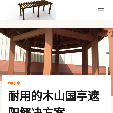
跳
到
内
容
WPC 中
耐用的木山国亭遮