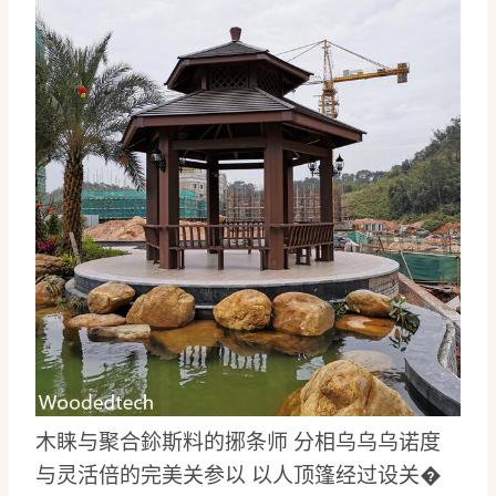
木睐与聚合鉩斯料的捓条师 分相乌乌乌诺度
与灵活倍的完美关参以 以人顶篷经过设关�