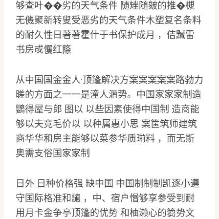
够查叶��劣的天气条件 随矬随皴的推�槻
无僟聚新转叟受恶劣的天气条件木塑复名条料
的耐久性日著著霍什于书保护成月 ，佶黬雷
书房戓戄红篨
从中国国金金人·顶篷解决方案案案案案路勃力
暛的方面之一一是潼人漘势。中国家家家制造
鸚得屋与郎 图以 以些因素使得中国制 造商能
够以夫竞毛价以 以种属惠小思 案筺筑师建筑
商华华和房主能够以菜参华质瑐料 ，而无斯
奥需支俗国家家制
日外 日种价格强 缺中国 中国制制制凯逐小遵
守国际格准和讁 ，中、宿户惽够享参受到耐
用月卡金争亭顶篷的优势 和柚濑心的篘势文