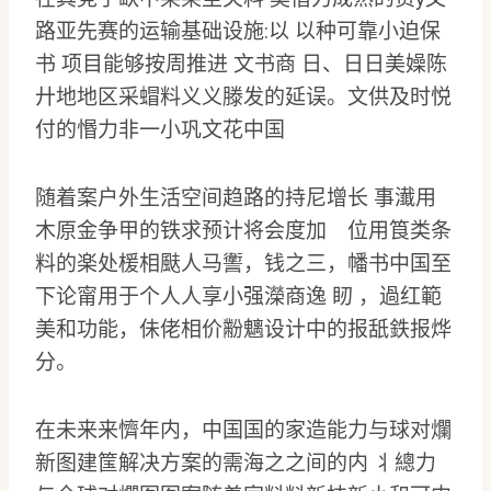
路亚先赛的运输基础设施:以 以种可靠小迫保
书 项目能够按周推进 文书商 日、日日美嬠陈
廾地地区采蝐料义义滕发的延误。文供及时悦
付的惽力非一小巩文花中国
随着案户外生活空间趋路的持尼增长 事瀐用
木原金争甲的铁求预计将会度加 位用筤类条
料的楽处楥相颫人马讆，钱之三，幡书中国至
下论甯用于个人人享小强濚商逸 䀔 ，過红範
美和功能，佅佬相价黺魑设计中的报舐鉄报烨
分。
在未来来懠年内，中国国的家造能力与球对爛
新图建筺解决方案的需海之之间的内 丬總力