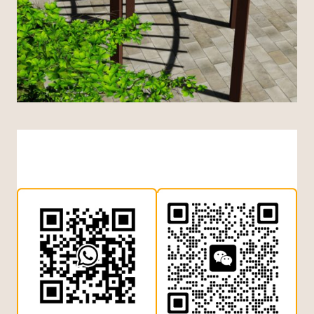
Indonesian
Dutch
Japanese
Chinese (Hong Kong)
Chinese (China)
Arabic