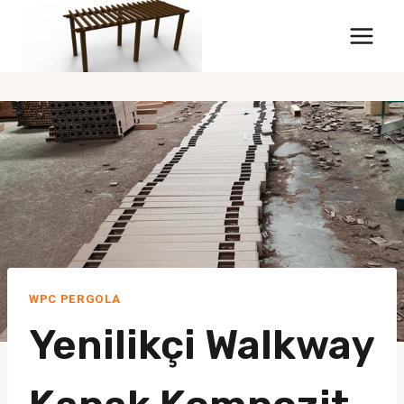
İçerik
almak
için
atlayın
WPC PERGOLA
Yenilikçi Walkway