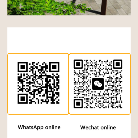
Indonesian
Dutch
Turkish
Japanese
Chinese (Hong Kong)
Chinese (China)
Arabic
Russian
German