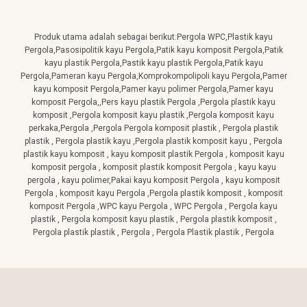
Produk utama adalah sebagai berikut:Pergola WPC,Plastik kayu
Pergola,Pasosipolitik kayu Pergola,Patik kayu komposit Pergola,Patik
kayu plastik Pergola,Pastik kayu plastik Pergola,Patik kayu
Pergola,Pameran kayu Pergola,Komprokompolipoli kayu Pergola,Pamer
kayu komposit Pergola,Pamer kayu polimer Pergola,Pamer kayu
komposit Pergola,,Pers kayu plastik Pergola ,Pergola plastik kayu
komposit ,Pergola komposit kayu plastik ,Pergola komposit kayu
perkaka,Pergola ,Pergola Pergola komposit plastik , Pergola plastik
plastik , Pergola plastik kayu ,Pergola plastik komposit kayu , Pergola
plastik kayu komposit , kayu komposit plastik Pergola , komposit kayu
komposit pergola , komposit plastik komposit Pergola , kayu kayu
pergola , kayu polimer,Pakai kayu komposit Pergola , kayu komposit
Pergola , komposit kayu Pergola ,Pergola plastik komposit , komposit
komposit Pergola ,WPC kayu Pergola , WPC Pergola , Pergola kayu
plastik , Pergola komposit kayu plastik , Pergola plastik komposit ,
Pergola plastik plastik , Pergola , Pergola Plastik plastik , Pergola