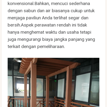
konvensional.Bahkan, mencuci sederhana
dengan sabun dan air biasanya cukup untuk
menjaga paviliun Anda terlihat segar dan
bersih.Aspek perawatan rendah ini tidak
hanya menghemat waktu dan usaha tetapi
juga mengurangi biaya jangka panjang yang
terkait dengan pemeliharaan.