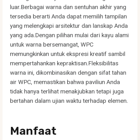
luar.Berbagai warna dan sentuhan akhir yang
tersedia berarti Anda dapat memilih tampilan
yang melengkapi arsitektur dan lanskap Anda
yang ada.Dengan pilihan mulai dari kayu alami
untuk warna bersemangat, WPC
memungkinkan untuk ekspresi kreatif sambil
mempertahankan kepraktisan.Fleksibilitas
warna ini, dikombinasikan dengan sifat tahan
air WPC, memastikan bahwa paviliun Anda
tidak hanya terlihat menakjubkan tetapi juga
bertahan dalam ujian waktu terhadap elemen.
Manfaat