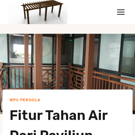
Lewati
ke
konten
WPC PERGOLA
Fitur Tahan Air