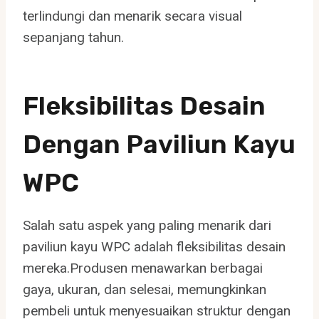
terlindungi dan menarik secara visual
sepanjang tahun.
Fleksibilitas Desain
Dengan Paviliun Kayu
WPC
Salah satu aspek yang paling menarik dari
paviliun kayu WPC adalah fleksibilitas desain
mereka.Produsen menawarkan berbagai
gaya, ukuran, dan selesai, memungkinkan
pembeli untuk menyesuaikan struktur dengan