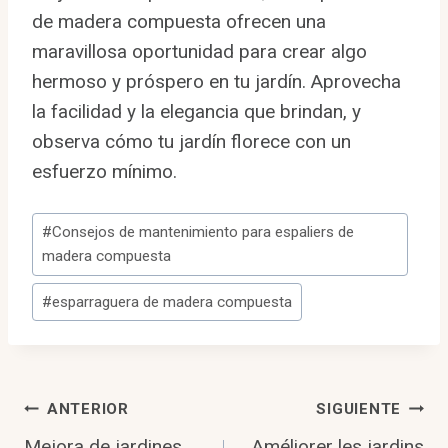
de madera compuesta ofrecen una
maravillosa oportunidad para crear algo
hermoso y próspero en tu jardín. Aprovecha
la facilidad y la elegancia que brindan, y
observa cómo tu jardín florece con un
esfuerzo mínimo.
Etiquetas
#
Consejos de mantenimiento para espaliers de
de
madera compuesta
la
#
esparraguera de madera compuesta
entrada:
Navegación
ANTERIOR
SIGUIENTE
Mejora de jardines
Améliorer les jardins